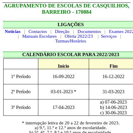
AGRUPAMENTO DE
ESCOLAS
DE CASQUILHOS,
BARREIRO - 170884
LIGAÇÕES
Notícias
|
Contactos
|
Direção
|
Documentos
|
Exames 202
|
Manuais Escolares
|
Oferta 2022/23
|
Serviços
|
Turmas/Horários
CALENDÁRIO ESCOLAR PARA 2022/2023
Início
Fim
1º Período
16-09-2022
16-12-2022
2º Período
03-01-2023 *
31-03-2023
a) 07-06-2023
3º Período
17-04-2023
b) 14-06-2023
c) 30-06-2023
* interrupção letiva de 20 a 22 de fevereiro de 2023.
a) 9.º, 11.º e 12.º anos de escolaridade
.
b) 5º, 6º, 7.º, 8.º e 10.º anos de escolaridade.